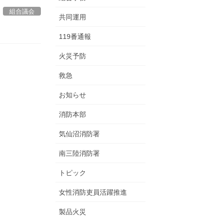
組合議会
共同運用
119番通報
火災予防
救急
お知らせ
消防本部
気仙沼消防署
南三陸消防署
トピック
女性消防吏員活躍推進
製品火災