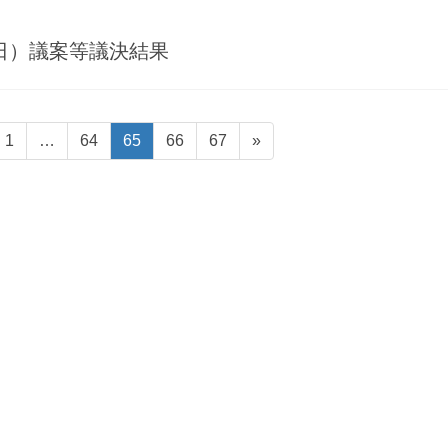
7日）議案等議決結果
固
固
固
固
固
1
…
64
65
66
67
»
定
定
定
定
定
ペ
ペ
ペ
ペ
ペ
ー
ー
ー
ー
ー
ジ
ジ
ジ
ジ
ジ