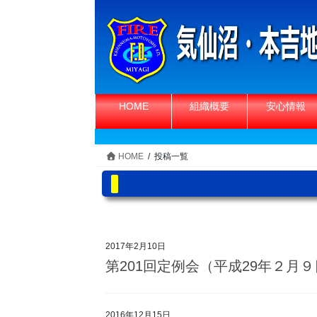
コ
ナ
ン
ビ
テ
ゲ
ン
ー
ツ
シ
へ
ョ
HOME
組織概要
安心情報
ス
ン
キ
に
ッ
移
HOME
投稿一覧
プ
動
2017年2月10日
第201回定例会（平成29年２月
2016年12月15日