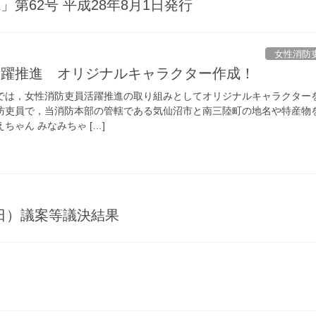
第62号 平成28年8月1日発行
女性消防
活躍推進 オリジナルキャラクター作成！
では，女性消防吏員活躍推進の取り組みとしてオリジナルキャラクター
防吏員で，当消防本部の管轄である気仙沼市と南三陸町の地名や特産物
ちゃん みなみちゃ […]
9日）議案等議決結果