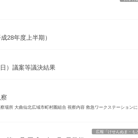
成28年度上半期）
30日）議案等議決結果
視察
 視察場所 大曲仙北広域市町村圏組合 視察内容 救急ワークステーションに
広報「けせんぬま・も