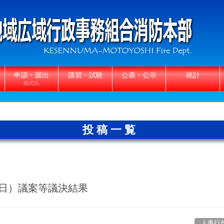
申請・届出
講習・試験
公表・公示
統計
様式DL
投稿一覧
９日）議案等議決結果
人事行