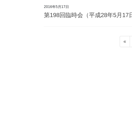
2016年5月17日
第198回臨時会（平成28年5月1
投
«
稿
の
ペ
ー
ジ
送
り