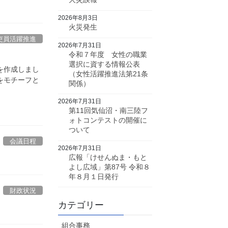
2026年8月3日
火災発生
吏員活躍推進
2026年7月31日
令和７年度 女性の職業
選択に資する情報公表
を作成しまし
（女性活躍推進法第21条
をモチーフと
関係）
2026年7月31日
第11回気仙沼・南三陸フ
ォトコンテストの開催に
ついて
会議日程
2026年7月31日
広報「けせんぬま・もと
よし広域」第87号 令和８
年８月１日発行
財政状況
カテゴリー
組合事務