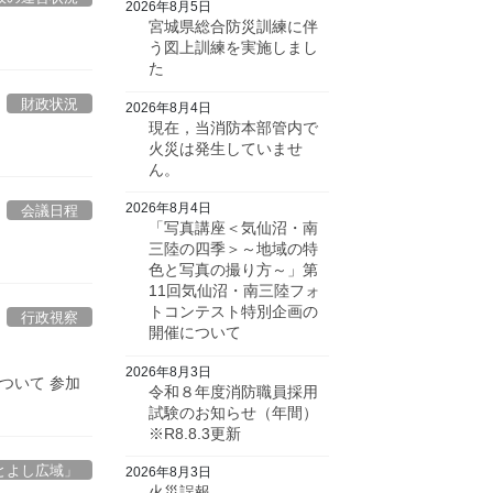
2026年8月5日
宮城県総合防災訓練に伴
う図上訓練を実施しまし
た
財政状況
2026年8月4日
現在，当消防本部管内で
火災は発生していませ
ん。
2026年8月4日
会議日程
「写真講座＜気仙沼・南
三陸の四季＞～地域の特
色と写真の撮り方～」第
11回気仙沼・南三陸フォ
トコンテスト特別企画の
行政視察
開催について
2026年8月3日
ついて 参加
令和８年度消防職員採用
試験のお知らせ（年間）
※R8.8.3更新
とよし広域」
2026年8月3日
火災誤報