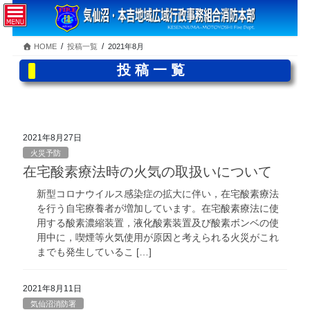
コ
ナ
ン
ビ
テ
ゲ
HOME
投稿一覧
2021年8月
ン
ー
ツ
シ
投稿一覧
へ
ョ
ス
ン
キ
に
ッ
移
プ
動
2021年8月27日
火災予防
在宅酸素療法時の火気の取扱いについて
新型コロナウイルス感染症の拡大に伴い，在宅酸素療法
を行う自宅療養者が増加しています。在宅酸素療法に使
用する酸素濃縮装置，液化酸素装置及び酸素ボンベの使
用中に，喫煙等火気使用が原因と考えられる火災がこれ
までも発生しているこ […]
2021年8月11日
気仙沼消防署