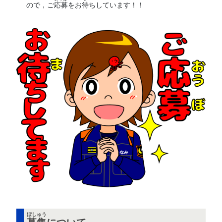
ので，ご
応募
をお
待
ちしています！！
ぼしゅう