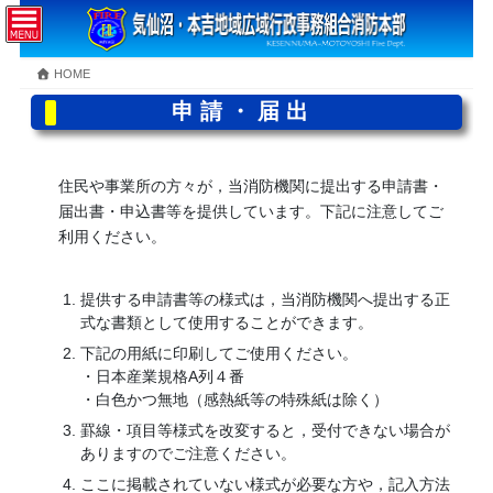
コ
ナ
ン
ビ
テ
ゲ
HOME
ン
ー
ツ
シ
申請・届出
へ
ョ
ス
ン
キ
に
住民や事業所の方々が，当消防機関に提出する申請書・
ッ
移
届出書・申込書等を提供しています。下記に注意してご
プ
動
利用ください。
提供する申請書等の様式は，当消防機関へ提出する正
式な書類として使用することができます。
下記の用紙に印刷してご使用ください。
・日本産業規格A列４番
・白色かつ無地（感熱紙等の特殊紙は除く）
罫線・項目等様式を改変すると，受付できない場合が
ありますのでご注意ください。
ここに掲載されていない様式が必要な方や，記入方法