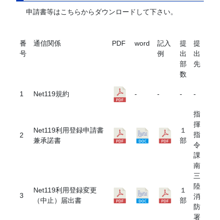
申請書等はこちらからダウンロードして下さい。
番
通信関係
PDF
word
記入
提
提
号
例
出
出
部
先
数
1
Net119規約
-
-
-
-
指
揮
Net119利用登録申請書
１
指
2
兼承諾書
部
令
課
南
三
陸
Net119利用登録変更
１
3
消
（中止）届出書
部
防
署