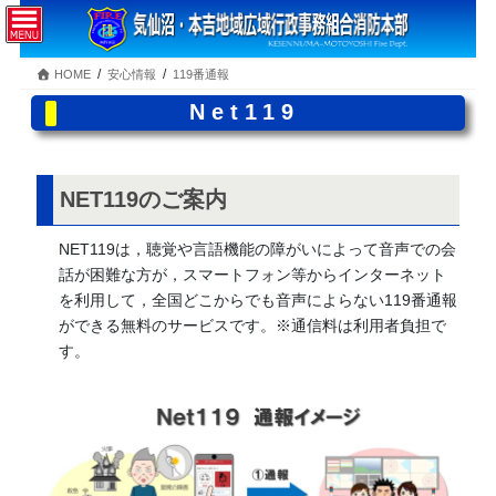
コ
ナ
ン
ビ
テ
ゲ
HOME
安心情報
119番通報
ン
ー
ツ
シ
Net119
へ
ョ
ス
ン
キ
に
ッ
移
NET119のご案内
プ
動
NET119は，聴覚や言語機能の障がいによって音声での会
話が困難な方が，スマートフォン等からインターネット
を利用して，全国どこからでも音声によらない119番通報
ができる無料のサービスです。※通信料は利用者負担で
す。