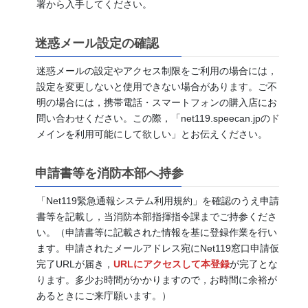
署から入手してください。
迷惑メール設定の確認
迷惑メールの設定やアクセス制限をご利用の場合には，
設定を変更しないと使用できない場合があります。ご不
明の場合には，携帯電話・スマートフォンの購入店にお
問い合わせください。この際，「net119.speecan.jpのド
メインを利用可能にして欲しい」とお伝えください。
申請書等を消防本部へ持参
「Net119緊急通報システム利用規約」を確認のうえ申請
書等を記載し，当消防本部指揮指令課までご持参くださ
い。（申請書等に記載された情報を基に登録作業を行い
ます。申請されたメールアドレス宛にNet119窓口申請仮
完了URLが届き，
URLにアクセスして本登録
が完了とな
ります。多少お時間がかかりますので，お時間に余裕が
あるときにご来庁願います。）