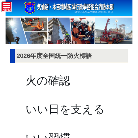
コ
ナ
ン
ビ
テ
ゲ
ン
ー
ツ
シ
Previous
Next
へ
ョ
ス
ン
Rescue
キ
に
ッ
移
2026年度全国統一防火標語
プ
動
火の確認
いい日を支える
いい習慣