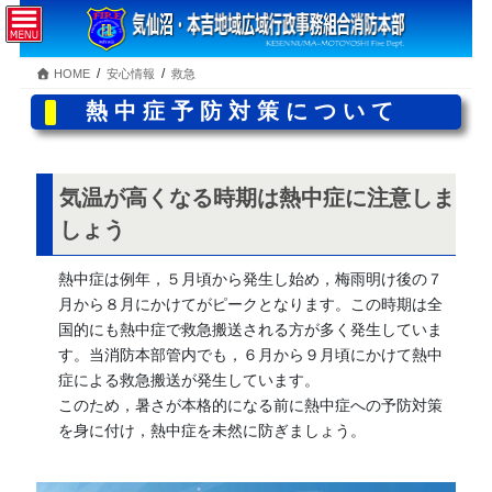
コ
ナ
ン
ビ
テ
ゲ
HOME
安心情報
救急
ン
ー
ツ
シ
熱中症予防対策について
へ
ョ
ス
ン
キ
に
ッ
移
気温が高くなる時期は熱中症に注意しま
プ
動
しょう
熱中症は例年，５月頃から発生し始め，梅雨明け後の７
月から８月にかけてがピークとなります。この時期は全
国的にも熱中症で救急搬送される方が多く発生していま
す。当消防本部管内でも，６月から９月頃にかけて熱中
症による救急搬送が発生しています。
このため，暑さが本格的になる前に熱中症への予防対策
を身に付け，熱中症を未然に防ぎましょう。