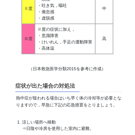
・吐き気，嘔吐
Ⅱ度
中
・倦怠感
・虚脱感
Ⅱ度の症状に加え，
・意識障害
Ⅲ度
高
・けいれん，手足の運動障害
・高体温
（日本救急医学分類2015を参考に作成）
症状が出た場合の対処法
熱中症が疑われる場合はいち早く体の冷却等が必要とな
りますので，早急に下記の応急措置をとりましょう。
涼しい場所へ移動
⇒日陰や冷房を使用した室内に避難。