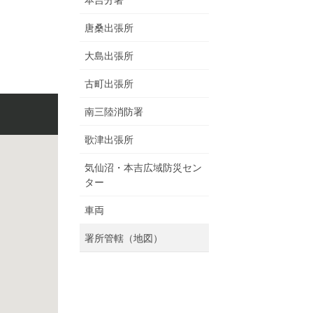
本吉分署
唐桑出張所
大島出張所
古町出張所
南三陸消防署
歌津出張所
気仙沼・本吉広域防災セン
ター
車両
署所管轄（地図）