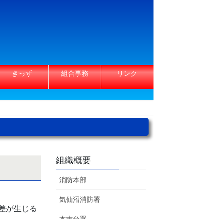
きっず
組合事務
リンク
組織概要
消防本部
気仙沼消防署
差が生じる