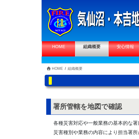
コ
ナ
ン
ビ
テ
ゲ
ン
ー
ツ
シ
へ
ョ
HOME
組織概要
安心情報
ス
ン
キ
に
ッ
移
HOME
組織概要
プ
動
署所管轄を地図で確認
各種災害対応や一般業務の基本的な署
災害種別や業務の内容により担当署所