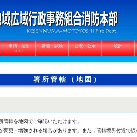
申請・届出
講習・試験
公表・公示
統計
様式DL
署所管轄（地図）
所管轄を地図でご確認いただけます。
が変更・増強される場合があります。また，管轄境界付近で誤