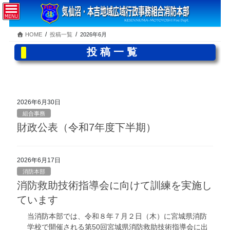
コ
ナ
ン
ビ
テ
ゲ
HOME
投稿一覧
2026年6月
ン
ー
ツ
シ
投稿一覧
へ
ョ
ス
ン
キ
に
ッ
移
プ
動
2026年6月30日
組合事務
財政公表（令和7年度下半期）
2026年6月17日
消防本部
消防救助技術指導会に向けて訓練を実施し
ています
当消防本部では、令和８年７月２日（木）に宮城県消防
学校で開催される第50回宮城県消防救助技術指導会に出