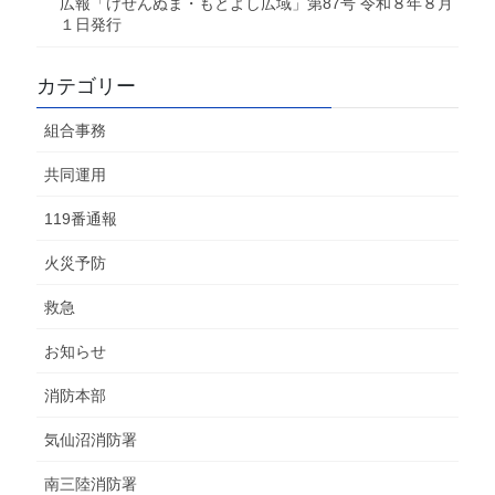
広報「けせんぬま・もとよし広域」第87号 令和８年８月
１日発行
カテゴリー
組合事務
共同運用
119番通報
火災予防
救急
お知らせ
消防本部
気仙沼消防署
南三陸消防署