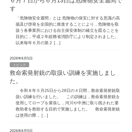
６月７日から６月13日は危険物安全週間で
す
「危険物安全週間」とは 危険物の保安に対する意識の高
揚及び啓発を全国的に推進することにより，危険物を取
扱う各事業所における自主保安体制の確立を図ることを
目的に，平成２年総務省消防庁により制定されました。
以来毎年６月の第２ […]
2026年6月5日
トピック
救命索発射銃の取扱い訓練を実施しまし
た。
令和８年５月25日から28日の４日間，救命索発射銃取
扱い訓練を行いました。 この訓練は，救命索発射銃を
使用してロープを展張し，河川や中洲に取り残された要
救助者を救助する目的で実施しました。 救命索発射銃
は使用の際， […]
2026年6月5日