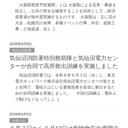
「火薬類危害予防週間」とは 火薬類による災害・事故を
防止し，公共の安全を確保することを目的として，経済
産業省が毎年度実施するものです。 火薬類は，主に花火
大会，結婚式の余興，各種イベント行事，砕石，道路工
事，土地造成，信 […]
2026年6月8日
気仙沼消防署
気仙沼消防署特別救助隊と気仙沼電力セン
ターが合同で高所救出訓練を実施しました
気仙沼消防署では，令和８年６月３日（水）に，東北
電力ネットワーク株式会社気仙沼電力センターの皆さま
と合同で，電柱の上にいる要救助者を安全に救出するた
めの合同訓練を実施しました。 今回の訓練は，電柱上
で動けなくなってし […]
2026年6月5日
お知らせ