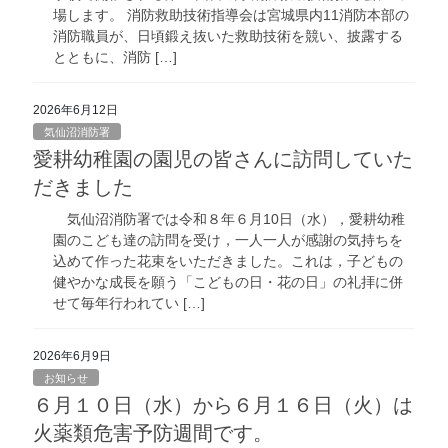
場します。 消防救助技術指導会は宮城県内11消防本部の
消防職員が、日頃鍛え抜いた救助技術を競い、披露する
とともに、消防 […]
2026年6月12日
気仙沼消防署
愛耕幼稚園の園児の皆さんに訪問していた
だきました
気仙沼消防署では令和８年６月10日（水），愛耕幼稚
園のこども達の訪問を受け，一人一人が感謝の気持ちを
込めて作った花束をいただきました。これは，子どもの
健やかな成長を願う「こどもの日・花の日」の礼拝に併
せて毎年行われてい […]
2026年6月9日
お知らせ
６月１０日（水）から６月１６日（火）は
火薬類危害予防週間です。