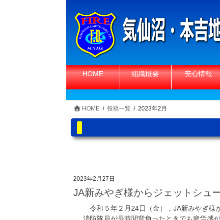
コ
ナ
ン
ビ
テ
ゲ
ン
ー
ツ
シ
へ
ョ
HOME
組織概要
安心情報
ス
ン
キ
に
ッ
移
HOME
投稿一覧
2023年2月
プ
動
2023年2月27日
JA新みやぎ様からジェットシュ
令和５年２月24日（金），JA新みやぎ様
消防隊員が長時間背負ったときでも疲労感が