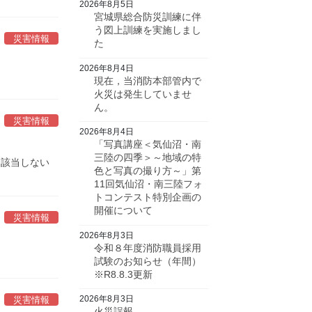
2026年8月5日
宮城県総合防災訓練に伴
う図上訓練を実施しまし
災害情報
た
2026年8月4日
現在，当消防本部管内で
火災は発生していませ
ん。
災害情報
2026年8月4日
「写真講座＜気仙沼・南
三陸の四季＞～地域の特
に該当しない
色と写真の撮り方～」第
11回気仙沼・南三陸フォ
トコンテスト特別企画の
開催について
災害情報
2026年8月3日
令和８年度消防職員採用
試験のお知らせ（年間）
※R8.8.3更新
2026年8月3日
災害情報
火災誤報