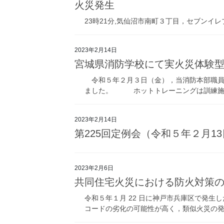
火災発生
23時21分,気仙沼市南町３丁目，セブンイ
2023年2月14日
宮城県消防学校にて実火災体験
令和５年２月３日（金），当消防本部職員
ました。 ホットトレーニングは訓練施設
2023年2月14日
第225回定例会（令和５年２月1
2023年2月6日
共同住宅火災における防火対策
令和５年１月 22 日に神戸市兵庫区で発
コードの劣化の可能性が高く，類似火災の発