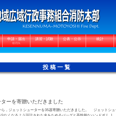
申請・届出
講習・試験
公表・公示
統計
様式DL
投稿一覧
ーターを寄贈いただきました
から，ジェットシューターを35器寄贈いただきました。 ジェットシュ
少なくなるよう設計された水をためるバッグと高性能なハンドポ […]