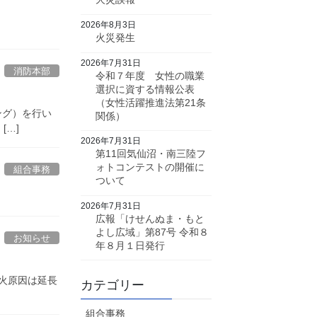
2026年8月3日
火災発生
2026年7月31日
消防本部
令和７年度 女性の職業
選択に資する情報公表
（女性活躍推進法第21条
ング）を行い
関係）
…]
2026年7月31日
第11回気仙沼・南三陸フ
ォトコンテストの開催に
組合事務
ついて
2026年7月31日
広報「けせんぬま・もと
よし広域」第87号 令和８
お知らせ
年８月１日発行
出火原因は延長
カテゴリー
組合事務