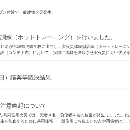
レブン付近で一般建物火災発生。
型訓練（ホットトレーニング）を行いました。
14名が宮城県消防学校に出向し，実火災体験型訓練（ホットトレーニ
（コンテナ内）において，実際に木材を燃焼させ実火災に近い状況を [
3日）議案等議決結果
の注意喚起について
生した共同住宅火災では，死者４名，負傷者４名の被害が発生しました。
生を防止するために共同住宅・一般住宅にお住まいの方や関係者は […]