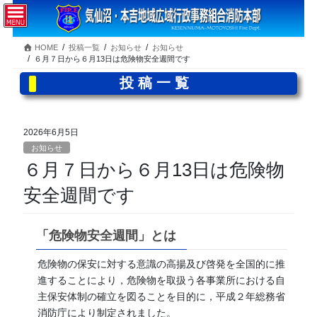
コ
ナ
ン
ビ
テ
ゲ
HOME
投稿一覧
お知らせ
お知らせ
ン
ー
６月７日から６月13日は危険物安全週間です
ツ
シ
へ
ョ
投稿一覧
ス
ン
キ
に
ッ
移
2026年6月5日
プ
動
お知らせ
６月７日から６月13日は危険物
安全週間です
「危険物安全週間」とは
危険物の保安に対する意識の高揚及び啓発を全国的に推
進することにより，危険物を取扱う各事業所における自
主保安体制の確立を図ることを目的に，平成２年総務省
消防庁により制定されました。