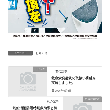
お知らせ
カテゴリー
トピック
前の記事
救命索発射銃の取扱い訓練を
実施しました。
2026年6月5日
気仙沼消防署
次の記事
気仙沼消防署特別救助隊と気