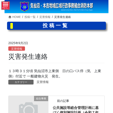
コ
ナ
ン
ビ
テ
ゲ
HOME
投稿一覧
災害情報
災害発生連絡
ン
ー
ツ
シ
投稿一覧
へ
ョ
ス
ン
キ
に
2025年9月2日
ッ
移
災害情報
プ
動
災害発生連絡
１３時３１分頃 気仙沼市上東側 日の口バス停（気 上東
側）付近で 一般建物火災 発生。
災害情報
カテゴリー
組合事務
前の記事
公共施設等総合管理計画に基
づく個別施設計画（令和７年