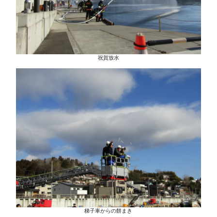
祝賀放水
梯子車からの餅まき