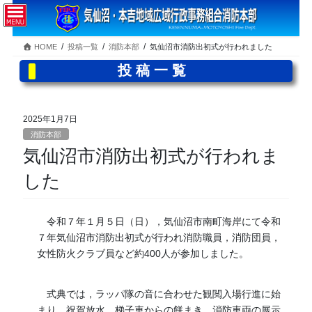
コ
ナ
ン
ビ
テ
ゲ
HOME
投稿一覧
消防本部
気仙沼市消防出初式が行われました
ン
ー
ツ
シ
投稿一覧
へ
ョ
ス
ン
キ
に
2025年1月7日
ッ
移
消防本部
プ
動
気仙沼市消防出初式が行われま
した
令和７年１月５日（日），気仙沼市南町海岸にて令和
７年気仙沼市消防出初式が行われ消防職員，消防団員，
女性防火クラブ員など約400人が参加しました。
式典では，ラッパ隊の音に合わせた観閲入場行進に始
まり，祝賀放水，梯子車からの餅まき，消防車両の展示