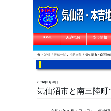
コ
ナ
ン
ビ
テ
ゲ
ン
ー
ツ
シ
へ
ョ
HOME
組織概要
安心情報
ス
ン
キ
に
ッ
移
HOME
投稿一覧
消防本部
気仙沼市と南三陸
プ
動
2026年1月20日
気仙沼市と南三陸町