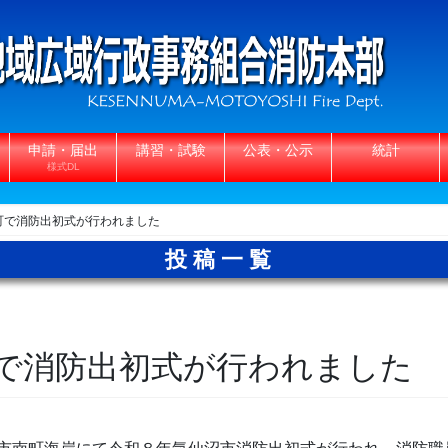
申請・届出
講習・試験
公表・公示
統計
様式DL
町で消防出初式が行われました
投稿一覧
で消防出初式が行われました