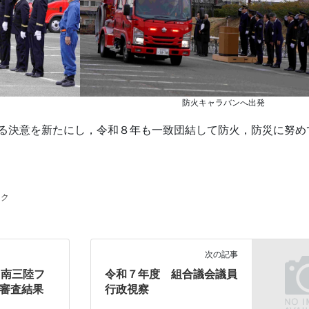
防火キャラバンへ出発
る決意を新たにし，令和８年も一致団結して防火，防災に努め
ック
次の記事
・南三陸フ
令和７年度 組合議会議員
審査結果
行政視察