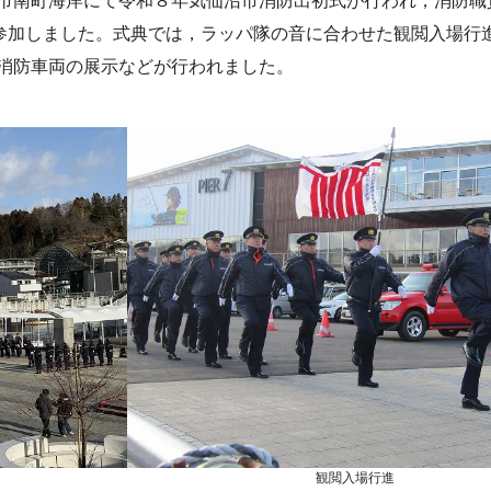
南町海岸にて令和８年気仙沼市消防出初式が行われ，消防職
が参加しました。式典では，ラッパ隊の音に合わせた観閲入場行
消防車両の展示などが行われました。
観閲入場行進