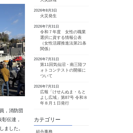
2026年8月3日
火災発生
2026年7月31日
令和７年度 女性の職業
選択に資する情報公表
（女性活躍推進法第21条
関係）
2026年7月31日
第11回気仙沼・南三陸フ
ォトコンテストの開催に
ついて
2026年7月31日
広報「けせんぬま・もと
よし広域」第87号 令和８
年８月１日発行
員，消防団
カテゴリー
表彰伝達，
しました。
組合事務