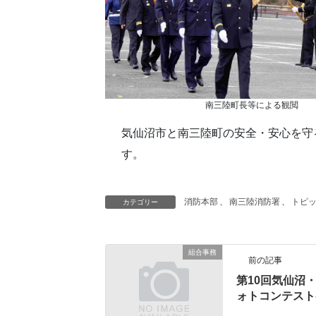
南三陸町長等による観閲
気仙沼市と南三陸町の安全・安心を守
す。
消防本部
、
南三陸消防署
、
トピ
カテゴリー
組合事務
前の記事
第10回気仙沼
ォトコンテスト