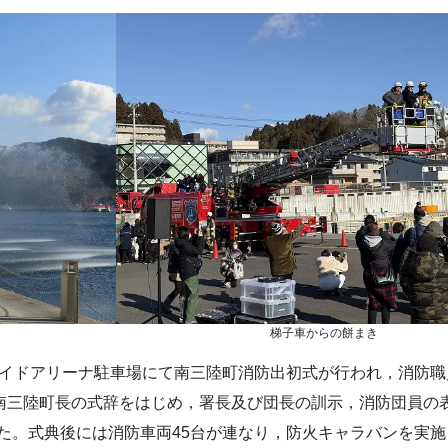
梯子車からの餅まき
イドアリーナ駐車場にて南三陸町消防出初式が行われ，消防職
。南三陸町長の式辞をはじめ，署長及び団長の訓示，消防団員の
た。式典後には消防車両45台が連なり，防火キャラバンを実施