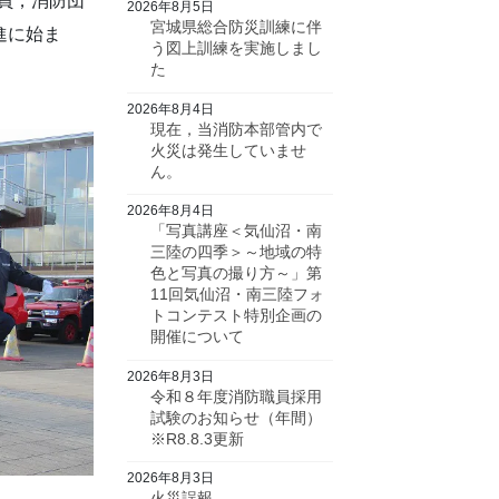
員，消防団
2026年8月5日
宮城県総合防災訓練に伴
進に始ま
う図上訓練を実施しまし
た
2026年8月4日
現在，当消防本部管内で
火災は発生していませ
ん。
2026年8月4日
「写真講座＜気仙沼・南
三陸の四季＞～地域の特
色と写真の撮り方～」第
11回気仙沼・南三陸フォ
トコンテスト特別企画の
開催について
2026年8月3日
令和８年度消防職員採用
試験のお知らせ（年間）
※R8.8.3更新
2026年8月3日
火災誤報