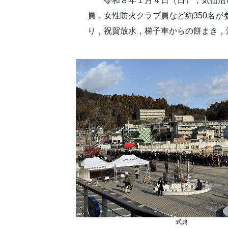
令和８年１月４日（日），気仙沼市
員，女性防火クラブ員など約350名
り，祝賀放水，梯子車からの餅まき，
式典