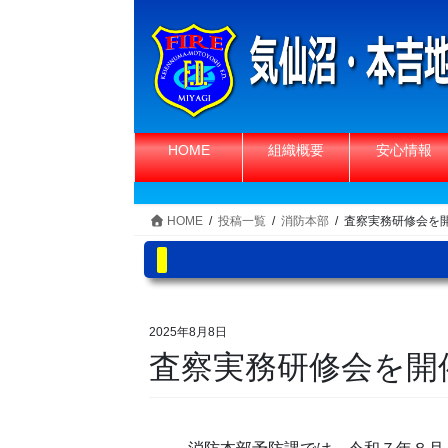
コ
ナ
ン
ビ
テ
ゲ
ン
ー
ツ
シ
へ
ョ
HOME
組織概要
安心情報
ス
ン
キ
に
ッ
移
HOME
投稿一覧
消防本部
査察実務研修会を
プ
動
2025年8月8日
査察実務研修会を開