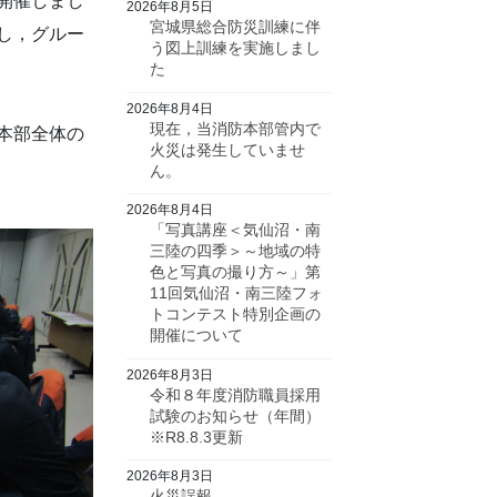
開催しまし
2026年8月5日
宮城県総合防災訓練に伴
し，グルー
う図上訓練を実施しまし
た
2026年8月4日
現在，当消防本部管内で
本部全体の
火災は発生していませ
ん。
2026年8月4日
「写真講座＜気仙沼・南
三陸の四季＞～地域の特
色と写真の撮り方～」第
11回気仙沼・南三陸フォ
トコンテスト特別企画の
開催について
2026年8月3日
令和８年度消防職員採用
試験のお知らせ（年間）
※R8.8.3更新
2026年8月3日
火災誤報