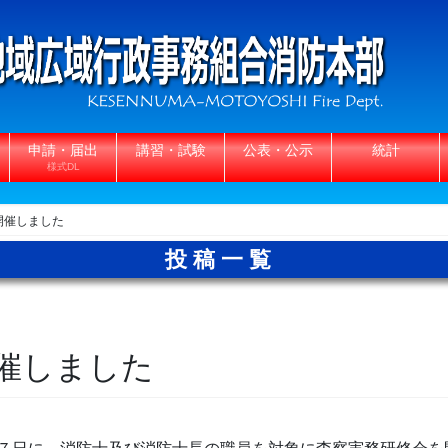
申請・届出
講習・試験
公表・公示
統計
様式DL
開催しました
投稿一覧
催しました