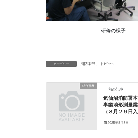
研修の様子
消防本部
、
トピック
カテゴリー
組合事務
前の記事
気仙沼消防署本
事業地形測量業
（８月２９日入
2025年8月8日