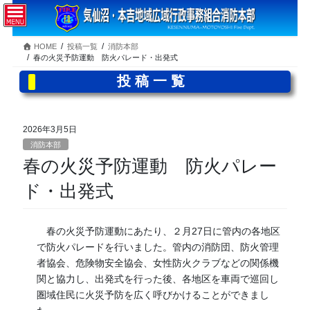
コ
ナ
ン
ビ
テ
ゲ
HOME
投稿一覧
消防本部
ン
ー
春の火災予防運動 防火パレード・出発式
ツ
シ
へ
ョ
投稿一覧
ス
ン
キ
に
ッ
移
2026年3月5日
プ
動
消防本部
春の火災予防運動 防火パレー
ド・出発式
春の火災予防運動にあたり、２月27日に管内の各地区
で防火パレードを行いました。管内の消防団、防火管理
者協会、危険物安全協会、女性防火クラブなどの関係機
関と協力し、出発式を行った後、各地区を車両で巡回し
圏域住民に火災予防を広く呼びかけることができまし