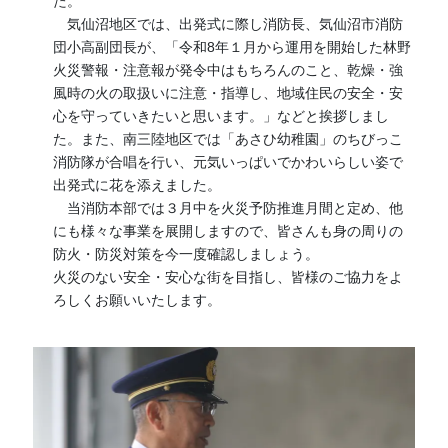
た。
気仙沼地区では、出発式に際し消防長、気仙沼市消防
団小高副団長が、「令和8年１月から運用を開始した林野
火災警報・注意報が発令中はもちろんのこと、乾燥・強
風時の火の取扱いに注意・指導し、地域住民の安全・安
心を守っていきたいと思います。」などと挨拶しまし
た。また、南三陸地区では「あさひ幼稚園」のちびっこ
消防隊が合唱を行い、元気いっぱいでかわいらしい姿で
出発式に花を添えました。
当消防本部では３月中を火災予防推進月間と定め、他
にも様々な事業を展開しますので、皆さんも身の周りの
防火・防災対策を今一度確認しましょう。
火災のない安全・安心な街を目指し、皆様のご協力をよ
ろしくお願いいたします。