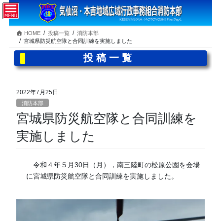
コ
ナ
ン
ビ
テ
ゲ
HOME
投稿一覧
消防本部
ン
ー
宮城県防災航空隊と合同訓練を実施しました
ツ
シ
へ
ョ
投稿一覧
ス
ン
キ
に
ッ
移
2022年7月25日
プ
動
消防本部
宮城県防災航空隊と合同訓練を
実施しました
令和４年５月30日（月），南三陸町の松原公園を会場
に宮城県防災航空隊と合同訓練を実施しました。