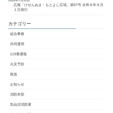
2026年7月31日
広報「けせんぬま・もとよし広域」第87号 令和８年８月
１日発行
カテゴリー
組合事務
共同運用
119番通報
火災予防
救急
お知らせ
消防本部
気仙沼消防署