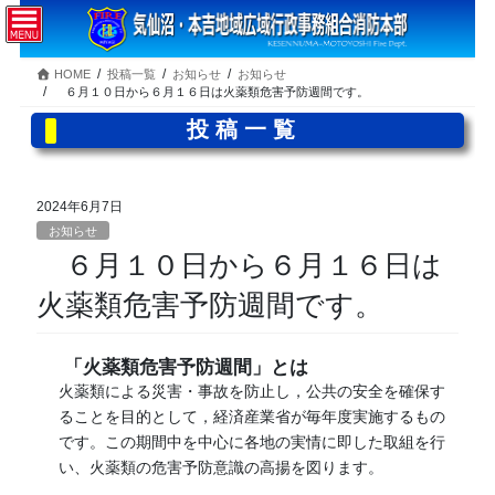
コ
ナ
ン
ビ
テ
ゲ
HOME
投稿一覧
お知らせ
お知らせ
ン
ー
６月１０日から６月１６日は火薬類危害予防週間です。
ツ
シ
へ
ョ
投稿一覧
ス
ン
キ
に
ッ
移
2024年6月7日
プ
動
お知らせ
６月１０日から６月１６日は
火薬類危害予防週間です。
「火薬類危害予防週間」とは
火薬類による災害・事故を防止し，公共の安全を確保す
ることを目的として，経済産業省が毎年度実施するもの
です。この期間中を中心に各地の実情に即した取組を行
い、火薬類の危害予防意識の高揚を図ります。