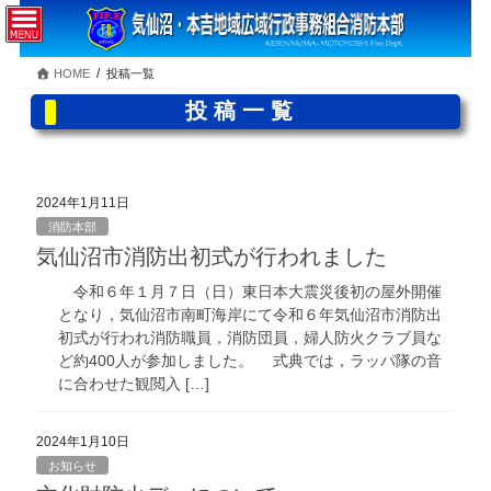
コ
ナ
ン
ビ
テ
ゲ
HOME
投稿一覧
ン
ー
ツ
シ
投稿一覧
へ
ョ
ス
ン
キ
に
ッ
移
2024年1月11日
プ
動
消防本部
気仙沼市消防出初式が行われました
令和６年１月７日（日）東日本大震災後初の屋外開催
となり，気仙沼市南町海岸にて令和６年気仙沼市消防出
初式が行われ消防職員，消防団員，婦人防火クラブ員な
ど約400人が参加しました。 式典では，ラッパ隊の音
に合わせた観閲入 […]
2024年1月10日
お知らせ