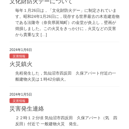
文化財防火デーについて
毎年１月26日は，「文化財防火デー」に制定されていま
す。昭和24年1月26日に，現存する世界最古の木造建造物
である法隆寺（奈良県斑鳩町）の金堂が炎上し，壁画が
焼損しました。この火災をきっかけに，火災などの災害
から貴重な文 […]
2024年1月6日
災害情報
火災鎮火
先程発生した，気仙沼市四反田 久保アパート付近の一
般建物火災は１時42分鎮火。
2024年1月5日
災害情報
災害発生連絡
２２時１２分頃 気仙沼市四反田 久保アパート（気 四
反田）付近で 一般建物火災 発生。