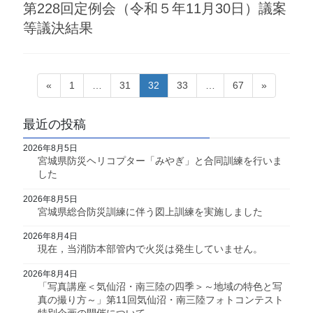
第228回定例会（令和５年11月30日）議案
等議決結果
投
固
固
固
固
固
«
1
…
31
32
33
…
67
»
定
定
定
定
定
稿
ペ
ペ
ペ
ペ
ペ
の
最近の投稿
ー
ー
ー
ー
ー
ペ
ジ
ジ
ジ
ジ
ジ
2026年8月5日
宮城県防災ヘリコプター「みやぎ」と合同訓練を行いま
ー
した
ジ
2026年8月5日
送
宮城県総合防災訓練に伴う図上訓練を実施しました
り
2026年8月4日
現在，当消防本部管内で火災は発生していません。
2026年8月4日
「写真講座＜気仙沼・南三陸の四季＞～地域の特色と写
真の撮り方～」第11回気仙沼・南三陸フォトコンテスト