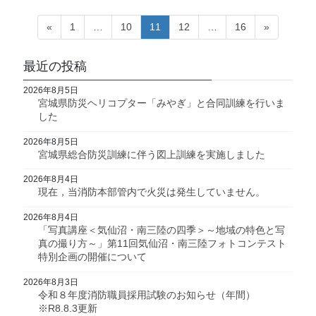
投
固
固
固
固
固
«
1
…
10
11
12
…
16
»
定
定
定
定
定
稿
ペ
ペ
ペ
ペ
ペ
の
最近の投稿
ー
ー
ー
ー
ー
ペ
ジ
ジ
ジ
ジ
ジ
2026年8月5日
宮城県防災ヘリコプター「みやぎ」と合同訓練を行いま
ー
した
ジ
2026年8月5日
送
宮城県総合防災訓練に伴う図上訓練を実施しました
り
2026年8月4日
現在，当消防本部管内で火災は発生していません。
2026年8月4日
「写真講座＜気仙沼・南三陸の四季＞～地域の特色と写
真の撮り方～」第11回気仙沼・南三陸フォトコンテスト
特別企画の開催について
2026年8月3日
令和８年度消防職員採用試験のお知らせ（年間）
※R8.8.3更新