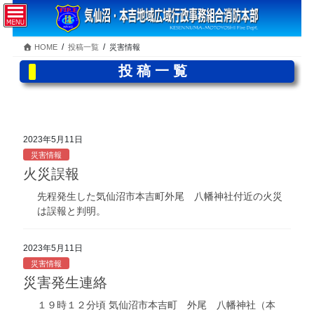
コ
ナ
ン
ビ
テ
ゲ
HOME
投稿一覧
災害情報
ン
ー
ツ
シ
投稿一覧
へ
ョ
ス
ン
キ
に
ッ
移
プ
動
2023年5月11日
災害情報
火災誤報
先程発生した気仙沼市本吉町外尾 八幡神社付近の火災
は誤報と判明。
2023年5月11日
災害情報
災害発生連絡
１９時１２分頃 気仙沼市本吉町 外尾 八幡神社（本