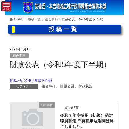
コ
ナ
ン
ビ
テ
ゲ
HOME
投稿一覧
組合事務
財政公表（令和5年度下半期）
ン
ー
ツ
シ
投稿一覧
へ
ョ
ス
ン
キ
に
2024年7月1日
ッ
移
組合事務
プ
動
財政公表（令和5年度下半期）
財政公表（令和５年度下半期)
組合事務
、
情報公開
、
財政状況
カテゴリー
組合事務
前の記事
令和７年度採用（初級）消防
職員募集 ※募集申込期間は終
了しました。