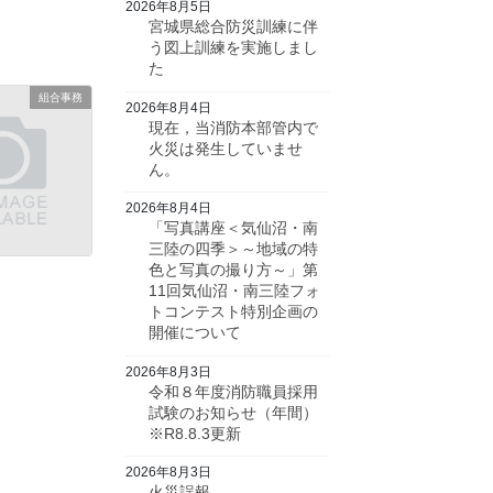
2026年8月5日
宮城県総合防災訓練に伴
う図上訓練を実施しまし
た
組合事務
2026年8月4日
現在，当消防本部管内で
火災は発生していませ
ん。
2026年8月4日
「写真講座＜気仙沼・南
三陸の四季＞～地域の特
色と写真の撮り方～」第
11回気仙沼・南三陸フォ
トコンテスト特別企画の
開催について
2026年8月3日
令和８年度消防職員採用
試験のお知らせ（年間）
※R8.8.3更新
2026年8月3日
火災誤報