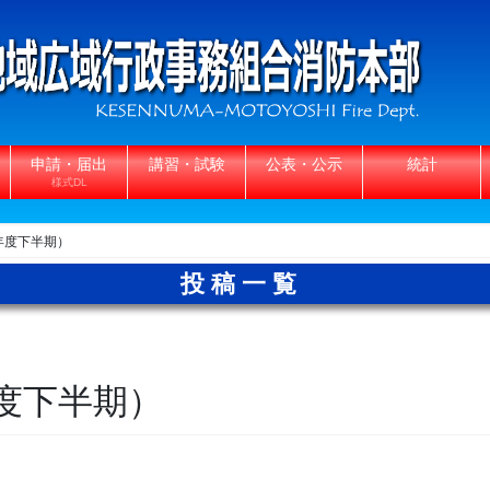
申請・届出
講習・試験
公表・公示
統計
様式DL
年度下半期）
投稿一覧
度下半期）