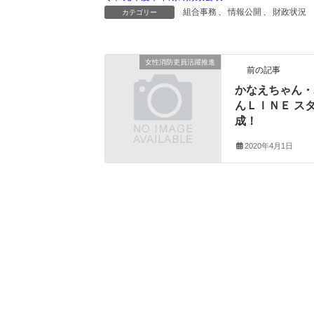
組合事務
、
情報公開
、
財政状況
カテゴリー
女性消防吏員活躍推進
前の記事
かなえちゃん・
んＬＩＮＥ ス
成！
2020年4月1日