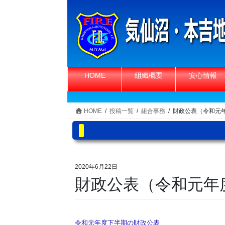
コ
ナ
ン
ビ
テ
ゲ
ン
ー
ツ
シ
へ
ョ
HOME
組織概要
安心情報
ス
ン
キ
に
ッ
移
HOME
投稿一覧
組合事務
財政公表（令和元
プ
動
2020年6月22日
財政公表（令和元年
令和元年度下半期の財政公表