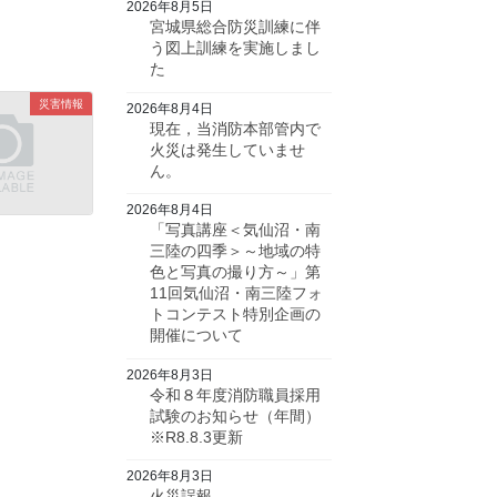
2026年8月5日
宮城県総合防災訓練に伴
う図上訓練を実施しまし
た
災害情報
2026年8月4日
現在，当消防本部管内で
火災は発生していませ
ん。
2026年8月4日
「写真講座＜気仙沼・南
三陸の四季＞～地域の特
色と写真の撮り方～」第
11回気仙沼・南三陸フォ
トコンテスト特別企画の
開催について
2026年8月3日
令和８年度消防職員採用
試験のお知らせ（年間）
※R8.8.3更新
2026年8月3日
火災誤報