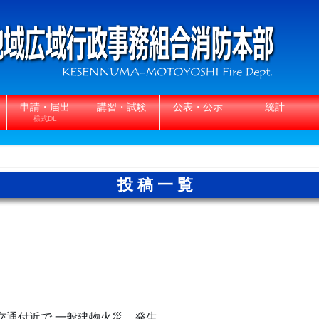
申請・届出
講習・試験
公表・公示
統計
様式DL
投稿一覧
交通付近で 一般建物火災 発生。