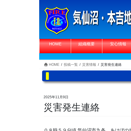
コ
ナ
ン
ビ
テ
ゲ
ン
ー
ツ
シ
へ
ョ
HOME
組織概要
安心情報
ス
ン
キ
に
ッ
移
HOME
投稿一覧
災害情報
災害発生連絡
プ
動
2025年11月9日
災害発生連絡
０８時５９分頃 気仙沼市九条 あけぼの