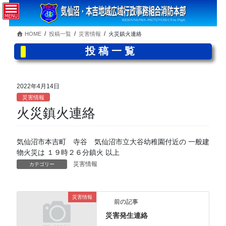
コ
ナ
ン
ビ
テ
ゲ
HOME
投稿一覧
災害情報
火災鎮火連絡
ン
ー
ツ
シ
投稿一覧
へ
ョ
ス
ン
キ
に
2022年4月14日
ッ
移
災害情報
プ
動
火災鎮火連絡
気仙沼市本吉町 寺谷 気仙沼市立大谷幼稚園付近の 一般建
物火災は １９時２６分鎮火 以上
災害情報
カテゴリー
災害情報
前の記事
災害発生連絡