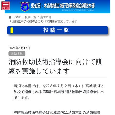
コ
ナ
ン
ビ
テ
ゲ
HOME
投稿一覧
消防本部
ン
ー
消防救助技術指導会に向けて訓練を実施しています
ツ
シ
へ
ョ
投稿一覧
ス
ン
キ
に
ッ
移
2026年6月17日
プ
動
消防本部
消防救助技術指導会に向けて訓
練を実施しています
当消防本部では、令和８年７月２日（木）に宮城県消防
学校で開催される第50回宮城県消防救助技術指導会に出
場します。
消防救助技術指導会は宮城県内11消防本部の消防職員