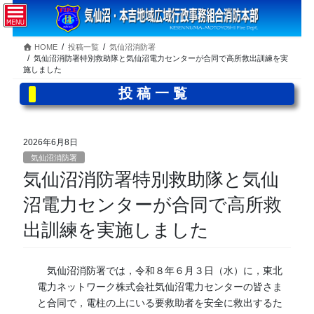
コ
ナ
ン
ビ
テ
ゲ
HOME
投稿一覧
気仙沼消防署
ン
ー
気仙沼消防署特別救助隊と気仙沼電力センターが合同で高所救出訓練を実
ツ
シ
施しました
へ
ョ
投稿一覧
ス
ン
キ
に
ッ
移
プ
動
2026年6月8日
気仙沼消防署
気仙沼消防署特別救助隊と気仙
沼電力センターが合同で高所救
出訓練を実施しました
気仙沼消防署では，令和８年６月３日（水）に，東北
電力ネットワーク株式会社気仙沼電力センターの皆さま
と合同で，電柱の上にいる要救助者を安全に救出するた