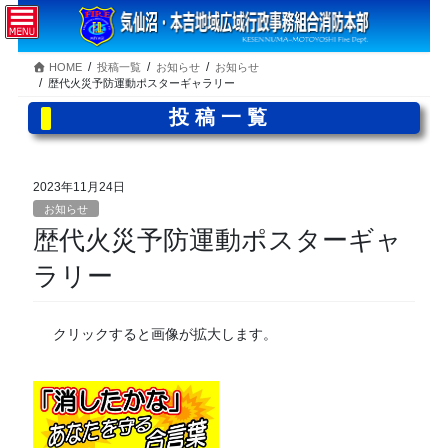
コ
ナ
ン
ビ
テ
ゲ
HOME
投稿一覧
お知らせ
お知らせ
ン
ー
歴代火災予防運動ポスターギャラリー
ツ
シ
へ
ョ
投稿一覧
ス
ン
キ
に
ッ
移
2023年11月24日
プ
動
お知らせ
歴代火災予防運動ポスターギャ
ラリー
クリックすると画像が拡大します。