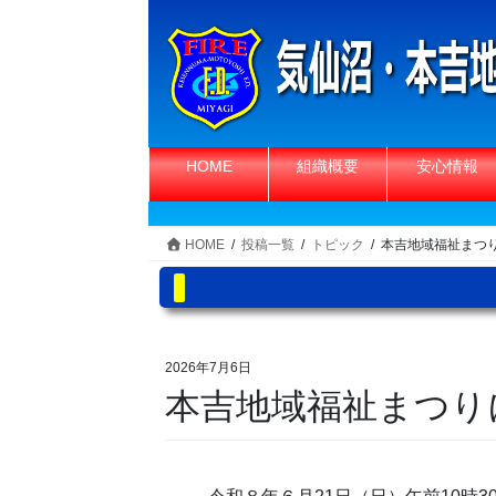
コ
ナ
ン
ビ
テ
ゲ
ン
ー
ツ
シ
へ
ョ
HOME
組織概要
安心情報
ス
ン
キ
に
ッ
移
HOME
投稿一覧
トピック
本吉地域福祉まつ
プ
動
2026年7月6日
本吉地域福祉まつり