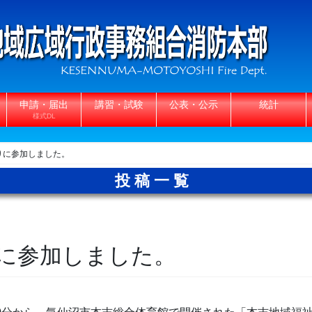
申請・届出
講習・試験
公表・公示
統計
様式DL
りに参加しました。
投稿一覧
に参加しました。