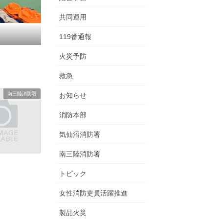
共同運用
119番通報
火災予防
救急
南三陸消防署
お知らせ
消防本部
気仙沼消防署
南三陸消防署
トピック
女性消防吏員活躍推進
製品火災