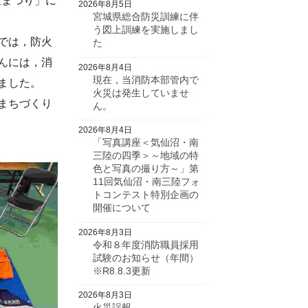
祉まつり」に
2026年8月5日
宮城県総合防災訓練に伴
う図上訓練を実施しまし
では，防火
た
んには，消
2026年8月4日
現在，当消防本部管内で
ました。
火災は発生していませ
まちづくり
ん。
2026年8月4日
「写真講座＜気仙沼・南
三陸の四季＞～地域の特
色と写真の撮り方～」第
11回気仙沼・南三陸フォ
トコンテスト特別企画の
開催について
2026年8月3日
令和８年度消防職員採用
試験のお知らせ（年間）
※R8.8.3更新
2026年8月3日
火災誤報