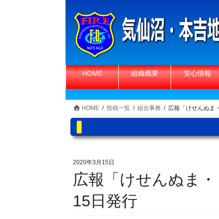
コ
ナ
ン
ビ
テ
ゲ
ン
ー
ツ
シ
へ
ョ
HOME
組織概要
安心情報
ス
ン
キ
に
ッ
移
HOME
投稿一覧
組合事務
広報「けせんぬま・
プ
動
2020年3月15日
広報「けせんぬま・
15日発行