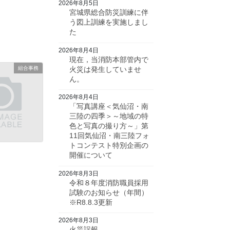
2026年8月5日
宮城県総合防災訓練に伴
う図上訓練を実施しまし
た
2026年8月4日
現在，当消防本部管内で
組合事務
火災は発生していませ
ん。
2026年8月4日
「写真講座＜気仙沼・南
三陸の四季＞～地域の特
色と写真の撮り方～」第
11回気仙沼・南三陸フォ
トコンテスト特別企画の
開催について
2026年8月3日
令和８年度消防職員採用
試験のお知らせ（年間）
※R8.8.3更新
2026年8月3日
火災誤報