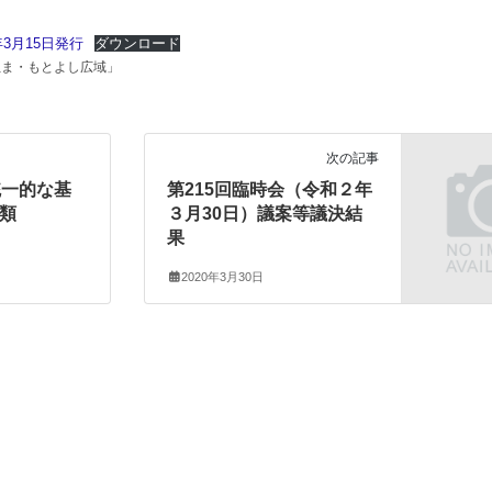
3月15日発行
ダウンロード
ぬま・もとよし広域」
次の記事
統一的な基
第215回臨時会（令和２年
類
３月30日）議案等議決結
果
2020年3月30日