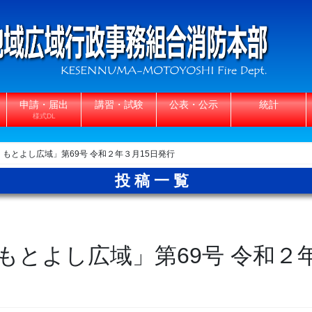
申請・届出
講習・試験
公表・公示
統計
様式DL
もとよし広域」第69号 令和２年３月15日発行
投稿一覧
もとよし広域」第69号 令和２