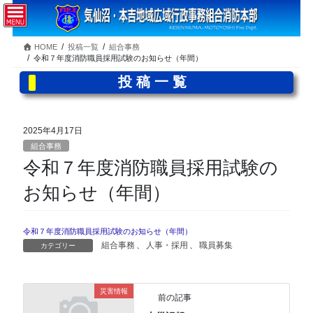
コ
ナ
ン
ビ
テ
ゲ
HOME
投稿一覧
組合事務
ン
ー
令和７年度消防職員採用試験のお知らせ（年間）
ツ
シ
へ
ョ
投稿一覧
ス
ン
キ
に
ッ
移
2025年4月17日
プ
動
組合事務
令和７年度消防職員採用試験の
お知らせ（年間）
令和７年度消防職員採用試験のお知らせ（年間）
組合事務
、
人事・採用
、
職員募集
カテゴリー
災害情報
前の記事