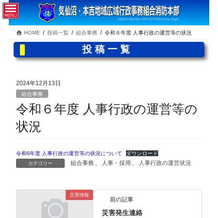
コ
ナ
ン
ビ
テ
ゲ
HOME
投稿一覧
組合事務
令和６年度 人事行政の運営等の状況
ン
ー
ツ
シ
投稿一覧
へ
ョ
ス
ン
キ
に
2024年12月13日
ッ
移
組合事務
プ
動
令和６年度 人事行政の運営等の
状況
令和6年度 人事行政の運営等の状況について
ダウンロード
組合事務
、
人事・採用
、
人事行政の運営状況
カテゴリー
災害情報
前の記事
災害発生連絡