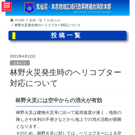
コ
ナ
ン
ビ
テ
ゲ
HOME
投稿一覧
お知らせ
ン
ー
林野火災発生時のヘリコプター対応について
ツ
シ
へ
ョ
投稿一覧
ス
ン
キ
に
ッ
移
2021年4月12日
プ
動
お知らせ
林野火災発生時のヘリコプター
対応について
林野火災には空中からの消火が有効
林野火災は建物火災等に比べて延焼速度が速く，地形の
険しさや水利の不便さなどから地上での消火活動が困難
となります。
そのため，林野火災に対しては，ヘリコプターによる空