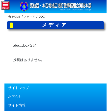
コ
ナ
ン
ビ
テ
ゲ
HOME
メディア
DOC
ン
ー
ツ
シ
メディア
へ
ョ
ス
ン
キ
に
ッ
移
.doc,.docxなど
プ
動
投稿はありません。
サイトマップ
お問合せ
サイト情報