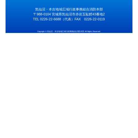
気仙沼・本吉地域広域行政事務組合消防本部
〒988-0104 宮城県気仙沼市赤岩五駄鱈43番地2
TEL 0226-22-6688（代表）FAX 0226-22-0119
Copyright © 気仙沼・本吉地域広域行政事務組合消防本部 All Rights Reserved.