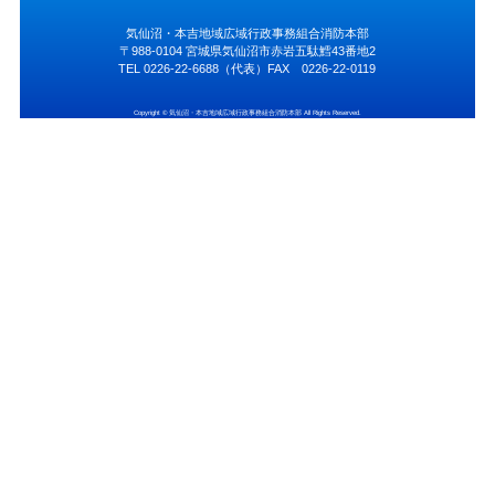
気仙沼・本吉地域広域行政事務組合消防本部
〒988-0104 宮城県気仙沼市赤岩五駄鱈43番地2
TEL 0226-22-6688（代表）FAX 0226-22-0119
Copyright © 気仙沼・本吉地域広域行政事務組合消防本部 All Rights Reserved.