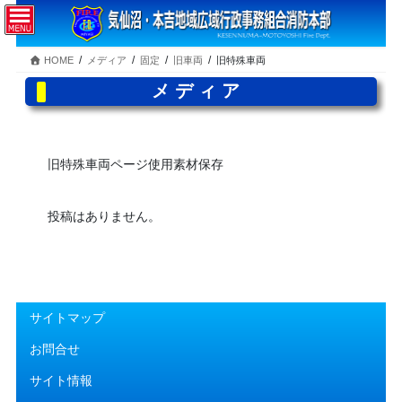
コ
ナ
ン
ビ
テ
ゲ
HOME
メディア
固定
旧車両
旧特殊車両
ン
ー
ツ
シ
メディア
へ
ョ
ス
ン
キ
に
ッ
移
旧特殊車両ページ使用素材保存
プ
動
投稿はありません。
サイトマップ
お問合せ
サイト情報