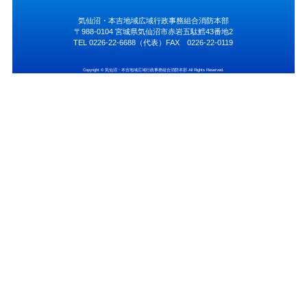
気仙沼・本吉地域広域行政事務組合消防本部
〒988-0104 宮城県気仙沼市赤岩五駄鱈43番地2
TEL 0226-22-6688（代表）FAX 0226-22-0119
Copyright © 気仙沼・本吉地域広域行政事務組合消防本部 All Rights Reserved.