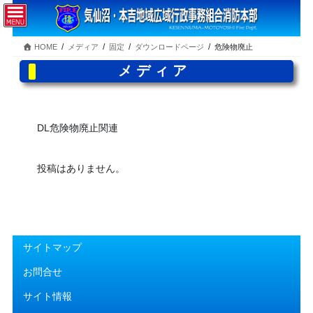
コ
ナ
ン
ビ
テ
ゲ
HOME
メディア
固定
ダウンロードページ
危険物廃止
ン
ー
ツ
シ
メディア
へ
ョ
ス
ン
キ
に
ッ
移
DL危険物廃止関連
プ
動
投稿はありません。
サイトマップ
お問合せ
サイト情報