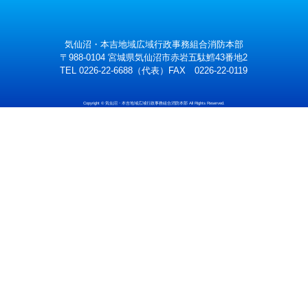
気仙沼・本吉地域広域行政事務組合消防本部
〒988-0104 宮城県気仙沼市赤岩五駄鱈43番地2
TEL 0226-22-6688（代表）FAX 0226-22-0119
Copyright © 気仙沼・本吉地域広域行政事務組合消防本部 All Rights Reserved.