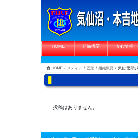
コ
ナ
ン
ビ
テ
ゲ
ン
ー
ツ
シ
へ
ョ
HOME
組織概要
安心情報
ス
ン
キ
に
ッ
移
HOME
メディア
固定
組織概要
気仙沼消防
プ
動
投稿はありません。