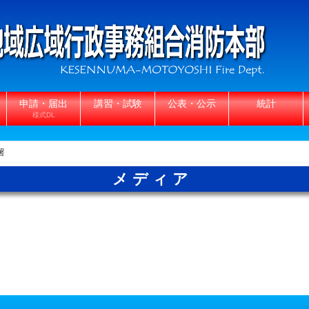
申請・届出
講習・試験
公表・公示
統計
様式DL
署
メディア